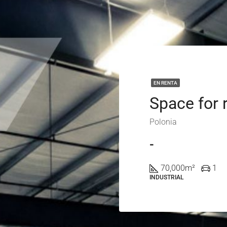
EN RENTA
Polonia
-
70,000
m²
1
INDUSTRIAL