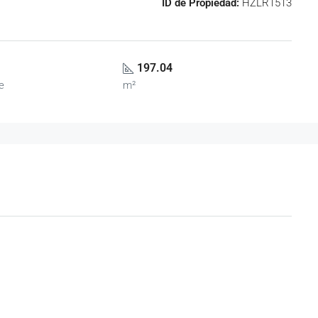
ID de Propiedad:
HZLR1513
197.04
e
m²