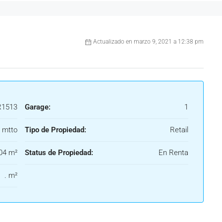
Actualizado en marzo 9, 2021 a 12:38 pm
1513
Garage:
1
 mtto
Tipo de Propiedad:
Retail
04 m²
Status de Propiedad:
En Renta
. m²