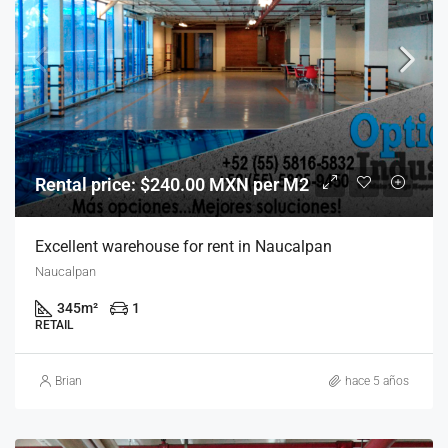
Rental price: $240.00 MXN per M2
Excellent warehouse for rent in Naucalpan
Naucalpan
345
m²
1
RETAIL
Brian
hace 5 años