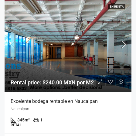
EN RENTA
Rental price: $240.00 MXN por M2
Excelente bodega rentable en Naucalpan
Naucalpan
345
m²
1
RETAIL