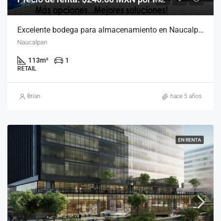
Excelente bodega para almacenamiento en Naucalpan
Naucalpan
113
m²
1
RETAIL
Brian
hace 5 años
EN RENTA