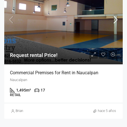
Request rental Price!
Commercial Premises for Rent in Naucalpan
Naucalpan
1,495
m²
17
RETAIL
Brian
hace 5 años