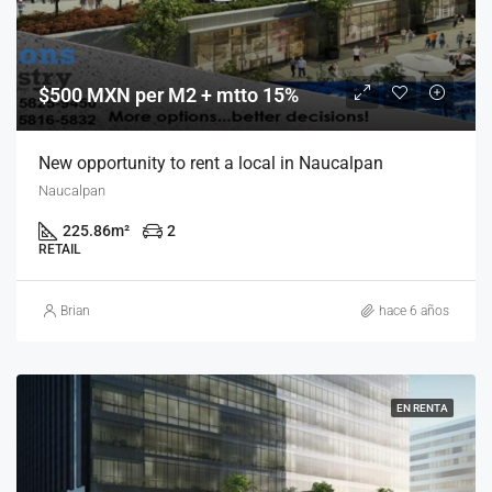
$500 MXN per M2 + mtto 15%
New opportunity to rent a local in Naucalpan
Naucalpan
225.86
m²
2
RETAIL
Brian
hace 6 años
EN RENTA