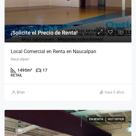
¡Solicite el Precio de Renta!
Local Comercial en Renta en Naucalpan
Naucalpan
1495
m²
17
RETAIL
Brian
hace 5 años
EN RENTA
HOT OFFER