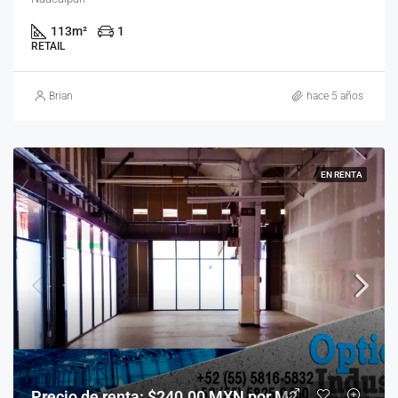
113
m²
1
RETAIL
Brian
hace 5 años
EN RENTA
Precio de renta: $240.00 MXN por M2