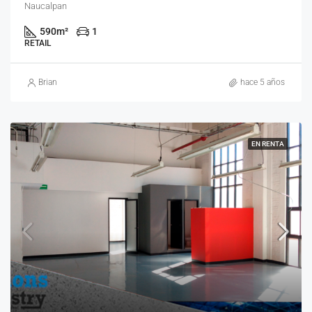
Naucalpan
590
m²
1
RETAIL
Brian
hace 5 años
EN RENTA