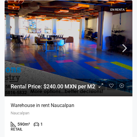
EN RENTA
Rental Price: $240.00 MXN per M2
Warehouse in rent Naucalpan
Naucalpan
590
m²
1
RETAIL