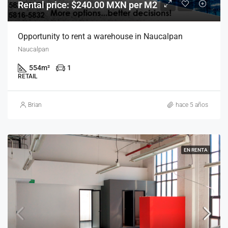
Rental price: $240.00 MXN per M2
Opportunity to rent a warehouse in Naucalpan
Naucalpan
554
m²
1
RETAIL
Brian
hace 5 años
EN RENTA