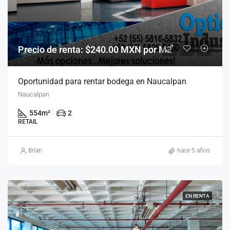
Precio de renta: $240.00 MXN por M2
Oportunidad para rentar bodega en Naucalpan
Naucalpan
554
m²
2
RETAIL
Brian
hace 5 años
EN RENTA