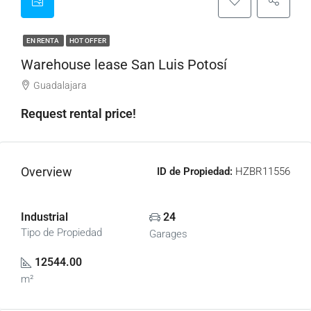
EN RENTA
HOT OFFER
Warehouse lease San Luis Potosí
Guadalajara
Request rental price!
Overview
ID de Propiedad:
HZBR11556
Industrial
24
Tipo de Propiedad
Garages
12544.00
m²