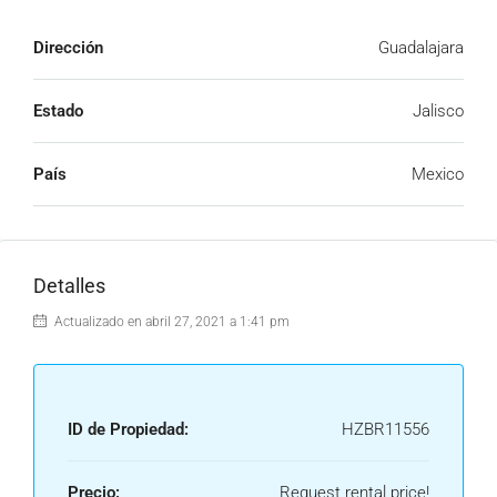
Dirección
Guadalajara
Estado
Jalisco
País
Mexico
Detalles
Actualizado en abril 27, 2021 a 1:41 pm
ID de Propiedad:
HZBR11556
Precio:
Request rental price!