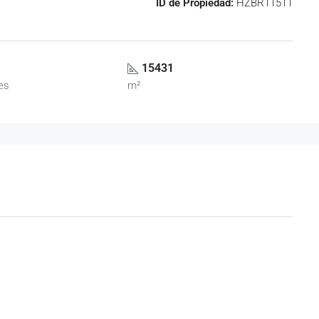
ID de Propiedad:
HZBR11511
15431
es
m²