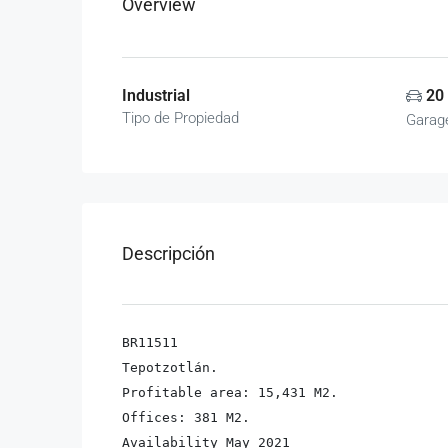
Overview
Industrial
20
Tipo de Propiedad
Garag
Descripción
BR11511

Tepotzotlán.

Profitable area: 15,431 M2.

Offices: 381 M2.

Availability May 2021
