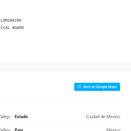
LUMINAIRE

ICAL BOARD

Abrir en Google Maps
allejo
Estado
Ciudad de Mexico
allejo
País
Mexico