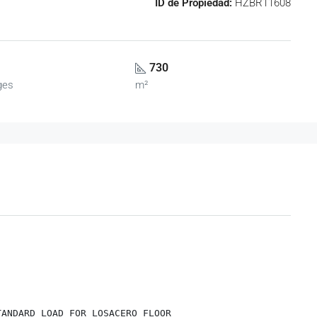
ID de Propiedad:
HZBR11608
730
ges
m²
ANDARD LOAD FOR LOSACERO FLOOR
