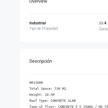
Overview
Industrial
4
Tipo de Propiedad
Gara
Descripción
BR11608

Total Space: 730 M2

Height: 10.5M

Roof Type: CONCRETE SLAB

Type of floor: CONCRETE F´C 250KG / M2 ST