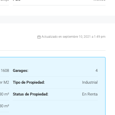
Actualizado en septiembre 10, 2021 a 1:49 pm
1608
Garages:
4
er M2
Tipo de Propiedad:
Industrial
30 m²
Status de Propiedad:
En Renta
30 m²