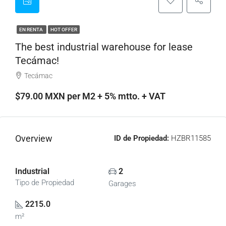
EN RENTA
HOT OFFER
The best industrial warehouse for lease
Tecámac!
Tecámac
$79.00 MXN per M2 + 5% mtto. + VAT
Overview
ID de Propiedad:
HZBR11585
Industrial
2
Tipo de Propiedad
Garages
2215.0
m²