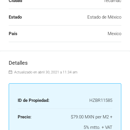
Ciudad
Tecámac
Estado
Estado de México
País
Mexico
Detalles
Actualizado en abril 30, 2021 a 11:34 am
ID de Propiedad:
HZBR11585
Precio:
$79.00 MXN per M2 +
5% mtto. + VAT