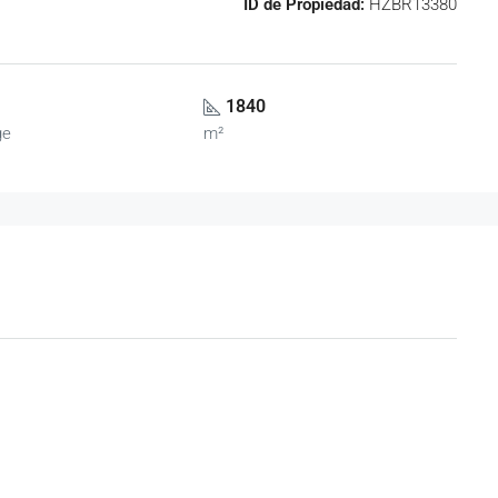
ID de Propiedad:
HZBR13380
1840
ge
m²