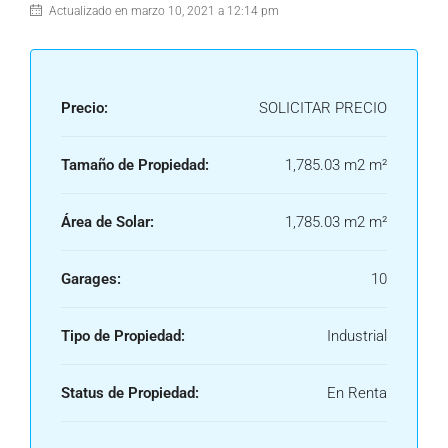
Actualizado en marzo 10, 2021 a 12:14 pm
Precio:
SOLICITAR PRECIO
Tamaño de Propiedad:
1,785.03 m2 m²
Área de Solar:
1,785.03 m2 m²
Garages:
10
Tipo de Propiedad:
Industrial
Status de Propiedad:
En Renta