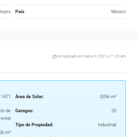
 Reyes
País
Mexico
Actualizado en marzo 9, 2021 a 11:05 am
1471
Área de Solar:
5356 m²
cio de
Garages:
20
renta!
Tipo de Propiedad:
Industrial
56 m²