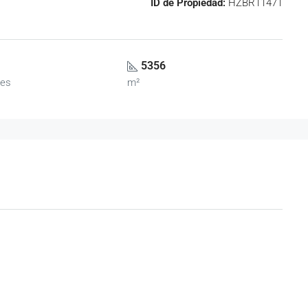
ID de Propiedad:
HZBR11471
5356
es
m²