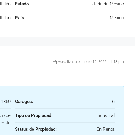
ltitlán
Estado
Estado de México
ltitlan
País
Mexico
Actualizado en enero 10, 2022 a 1:18 pm
1860
Garages:
6
cio de
Tipo de Propiedad:
Industrial
renta
Status de Propiedad:
En Renta