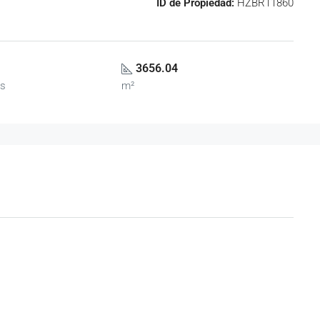
ID de Propiedad:
HZBR11860
3656.04
es
m²