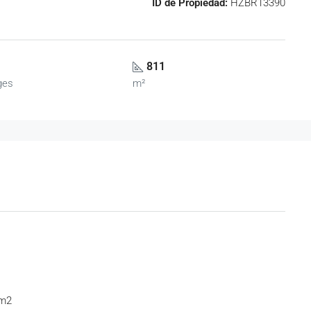
ID de Propiedad:
HZBR13390
811
ges
m²
 m2