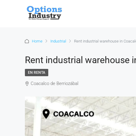
Home
Industrial
Rent industrial warehouse in Coaca
Rent industrial warehouse 
EN RENTA
Coacalco de Berriozábal