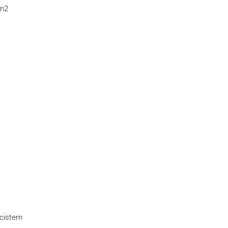
 m2
cistern