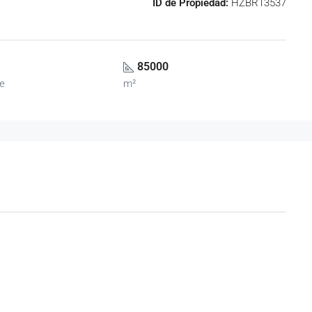
ID de Propiedad:
HZBR13537
85000
e
m²