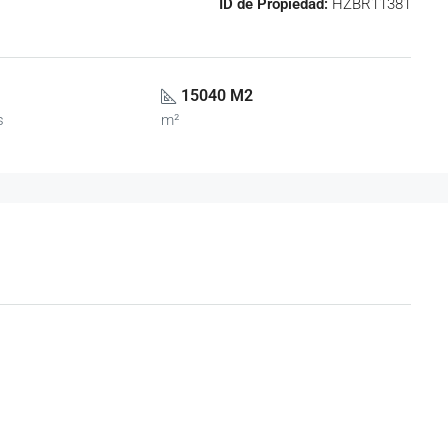
ID de Propiedad:
HZBR11381
15040 M2
s
m²