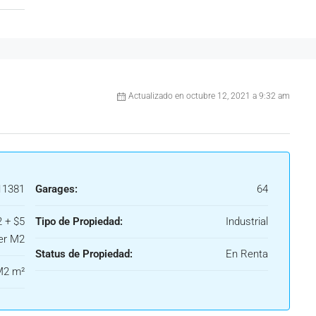
Actualizado en octubre 12, 2021 a 9:32 am
1381
Garages:
64
 + $5
Tipo de Propiedad:
Industrial
er M2
Status de Propiedad:
En Renta
M2 m²