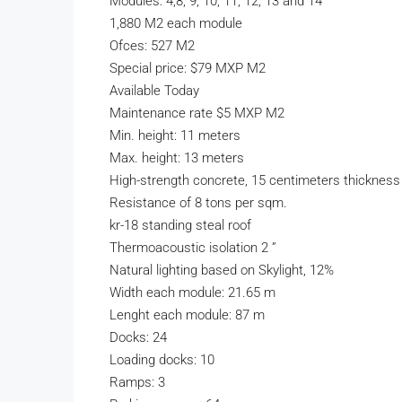
Modules: 4,8, 9, 10, 11, 12, 13 and 14
1,880 M2 each module
Ofces: 527 M2
Special price: $79 MXP M2
Available Today
Maintenance rate $5 MXP M2
Min. height: 11 meters
Max. height: 13 meters
High-strength concrete, 15 centimeters thickness
Resistance of 8 tons per sqm.
kr-18 standing steal roof
Thermoacoustic isolation 2 ”
Natural lighting based on Skylight, 12%
Width each module: 21.65 m
Lenght each module: 87 m
Docks: 24
Loading docks: 10
Ramps: 3