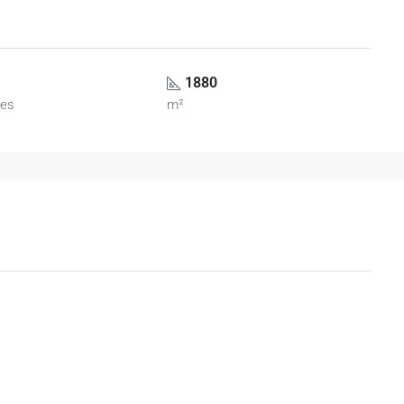
1880
es
m²