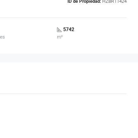
ID de Propiedad:
HZBR11424
5742
es
m²