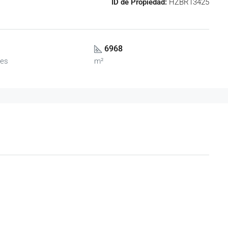
ID de Propiedad:
HZBR13425
6968
es
m²