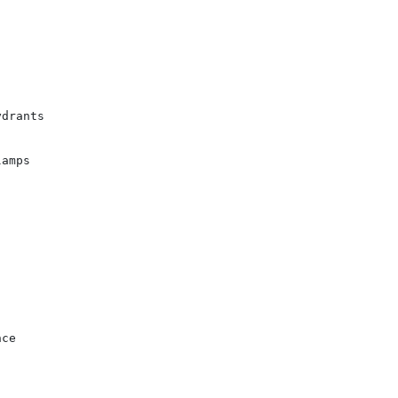
drants

amps

nce