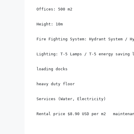
Offices: 500 m2

Height: 10m

Fire Fighting System: Hydrant System / Hy
Lighting: T-5 Lamps / T-5 energy saving l
loading docks

heavy duty floor

Services (Water, Electricity)

Rental price $8.90 USD per m2   maintena