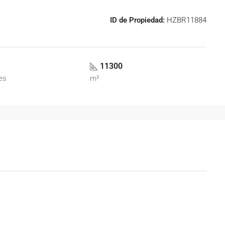
ID de Propiedad:
HZBR11884
11300
es
m²