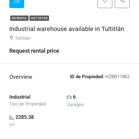
EN RENTA
HOT OFFER
Industrial warehouse available in Tultitlán
Tultitlán
Request rental price
Overview
ID de Propiedad:
HZBR11862
Industrial
6
Tipo de Propiedad
Garages
2285.38
m²