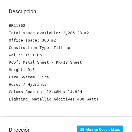
Descripción
BR11862

Total space available: 2,285.38 m2

Office space: 300 m2

Construction Type: Tilt-up

Walls: Tilt Up

Roof: Metal Sheet / KR-18 Sheet

Height: 9.5

Fire System: Fire

Hoses / Hydrants

Column Spacing: 12.48M x 14.83M

Lighting: Metallic Additives 400 watts
Dirección
Abrir en Google Maps