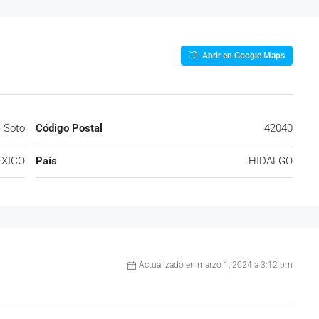
Abrir en Google Maps
 Soto
Código Postal
42040
XICO
País
HIDALGO
Actualizado en marzo 1, 2024 a 3:12 pm