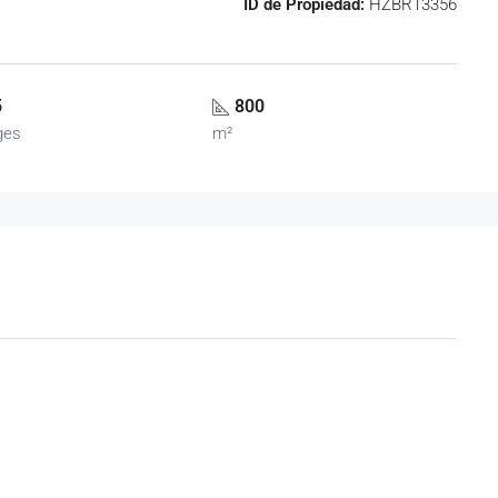
ID de Propiedad:
HZBR13356
5
800
ges
m²