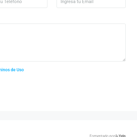
minos de Uso
Fomentado por
Yelp