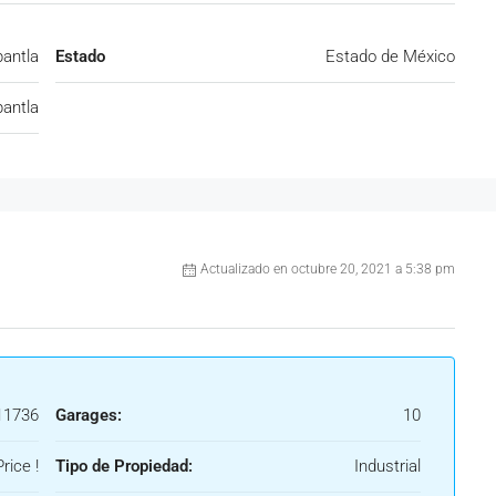
pantla
Estado
Estado de México
pantla
Actualizado en octubre 20, 2021 a 5:38 pm
1736
Garages:
10
rice !
Tipo de Propiedad:
Industrial