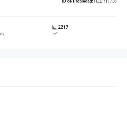
ID de Propiedad:
HZBR11736
2217
es
m²