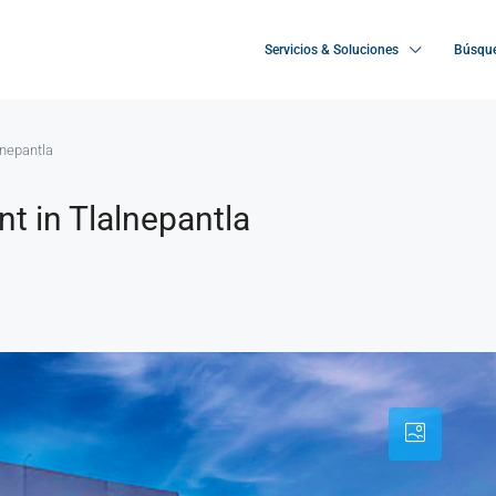
Servicios & Soluciones
Búsque
lnepantla
t in Tlalnepantla