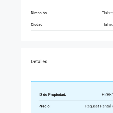
Dirección
Tlalne
Ciudad
Tlalne
Detalles
ID de Propiedad:
HZBR1
Precio:
Request Rental P