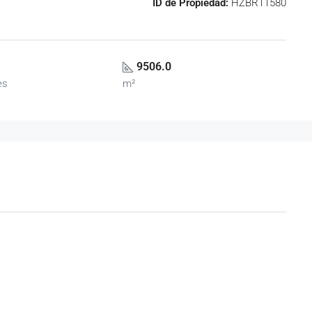
ID de Propiedad:
HZBR11580
9506.0
es
m²