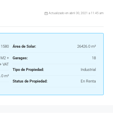
Actualizado en abril 30, 2021 a 11:45 am
1580
Área de Solar:
26426.0 m²
 M2 +
Garages:
18
+ VAT
Tipo de Propiedad:
Industrial
.0 m²
Status de Propiedad:
En Renta