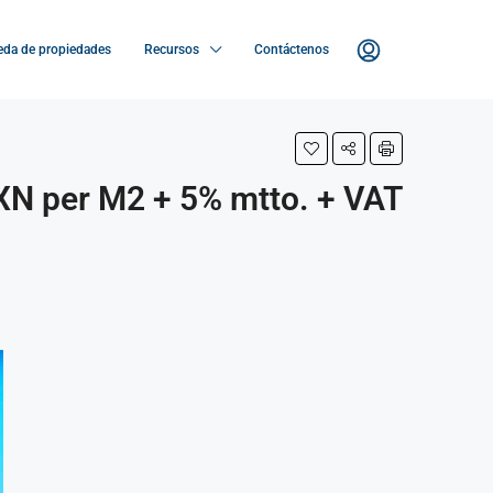
da de propiedades
Recursos
Contáctenos
XN per M2 + 5% mtto. + VAT