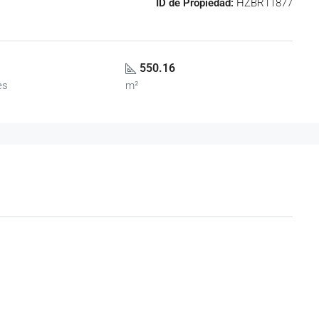
ID de Propiedad:
HZBR11877
550.16
es
m²