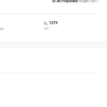
ID de Propiedad:
HZBR11617
1379
es
m²