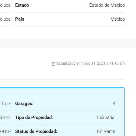
oluca
Estado
Estado de México
oluca
País
Mexico
Actualizado en mayo 11, 2021 a 11:15 am
1617
Garages:
4
N/m2
Tipo de Propiedad:
Industrial
79 m²
Status de Propiedad:
En Renta