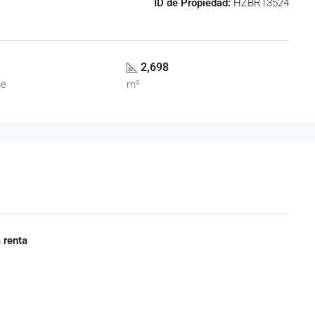
ID de Propiedad:
HZBR13524
2,698
ge
m²
 renta