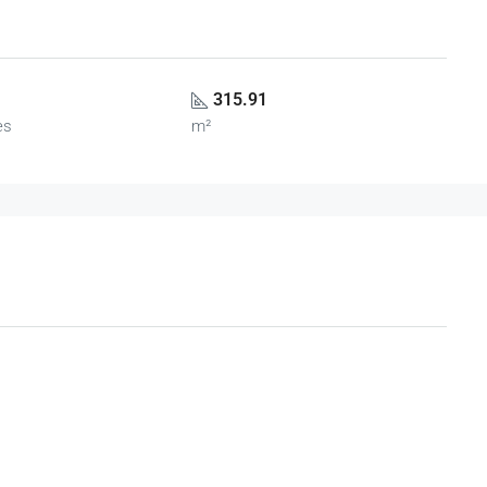
315.91
es
m²