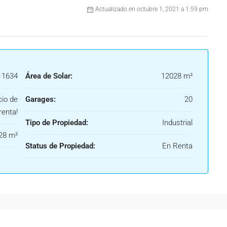
Actualizado en octubre 1, 2021 a 1:59 pm
1634
Área de Solar:
12028 m²
cio de
Garages:
20
renta!
Tipo de Propiedad:
Industrial
28 m²
Status de Propiedad:
En Renta