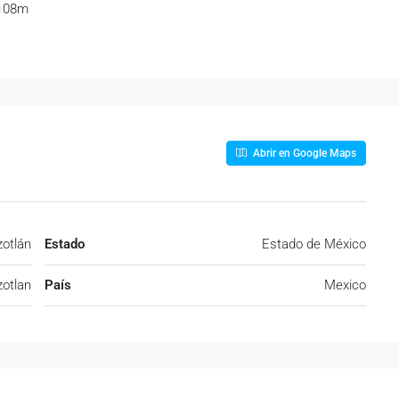
 108m
Abrir en Google Maps
zotlán
Estado
Estado de México
zotlan
País
Mexico