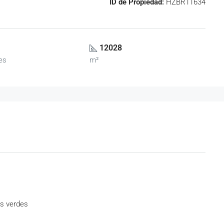
ID de Propiedad:
HZBR11634
12028
es
m²
as verdes