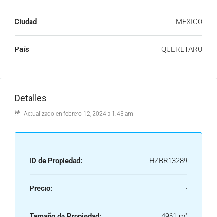
Ciudad
MEXICO
País
QUERETARO
Detalles
Actualizado en febrero 12, 2024 a 1:43 am
ID de Propiedad:
HZBR13289
Precio:
-
Tamaño de Propiedad:
4961 m²