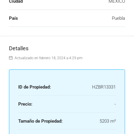
Ciudad
MEXICO
País
Puebla
Detalles
Actualizado en febrero 18, 2024 a 4:29 pm
ID de Propiedad:
HZBR13331
Precio:
-
Tamaño de Propiedad:
5203 m²