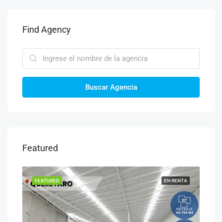
Find Agency
Buscar Agencia
Featured
ENTA
FEATURED
EN RENTA
FEA