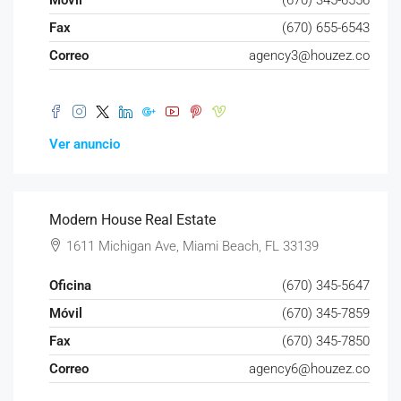
Móvil
(670) 345-6556
Fax
(670) 655-6543
Correo
agency3@houzez.co
Ver anuncio
Modern House Real Estate
1611 Michigan Ave, Miami Beach, FL 33139
Oficina
(670) 345-5647
Móvil
(670) 345-7859
Fax
(670) 345-7850
Correo
agency6@houzez.co